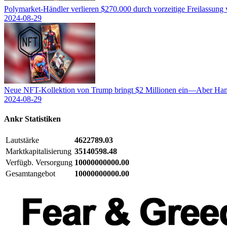
Polymarket-Händler verlieren $270.000 durch vorzeitige Freilassung
2024-08-29
Neue NFT-Kollektion von Trump bringt $2 Millionen ein—Aber Hand
2024-08-29
Ankr
Statistiken
Lautstärke
4622789.03
Marktkapitalisierung
35140598.48
Verfügb. Versorgung
10000000000.00
Gesamtangebot
10000000000.00