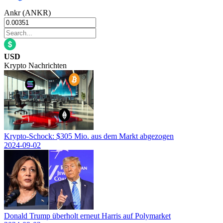
Ankr (ANKR)
USD
Krypto Nachrichten
Krypto-Schock: $305 Mio. aus dem Markt abgezogen
2024-09-02
Donald Trump überholt erneut Harris auf Polymarket