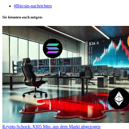
#Bitcoin-nachrichten
Sie könnten auch mögen:
Krypto-Schock: $305 Mio. aus dem Markt abgezogen