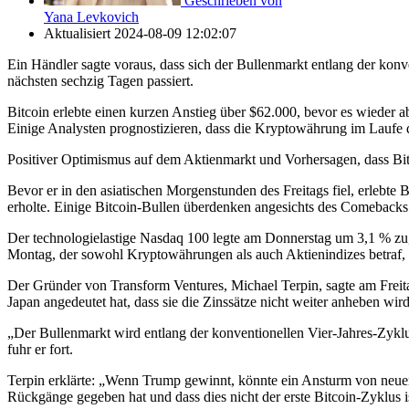
Geschrieben von
Yana Levkovich
Aktualisiert
2024-08-09 12:02:07
Ein Händler sagte voraus, dass sich der Bullenmarkt entlang der ko
nächsten sechzig Tagen passiert.
Bitcoin erlebte einen kurzen Anstieg über $62.000, bevor es wieder 
Einige Analysten prognostizieren, dass die Kryptowährung im Laufe 
Positiver Optimismus auf dem Aktienmarkt und Vorhersagen, dass Bit
Bevor er in den asiatischen Morgenstunden des Freitags fiel, erleb
erholte. Einige Bitcoin-Bullen überdenken angesichts des Comebacks 
Der technologielastige Nasdaq 100 legte am Donnerstag um 3,1 % zu,
Montag, der sowohl Kryptowährungen als auch Aktienindizes betraf
Der Gründer von Transform Ventures, Michael Terpin, sagte am Freitag: 
Japan angedeutet hat, dass sie die Zinssätze nicht weiter anheben w
„Der Bullenmarkt wird entlang der konventionellen Vier-Jahres-Zykl
fuhr er fort.
Terpin erklärte: „Wenn Trump gewinnt, könnte ein Ansturm von neuen
Rückgänge gegeben hat und dass dies nicht der erste Bitcoin-Zyklus is