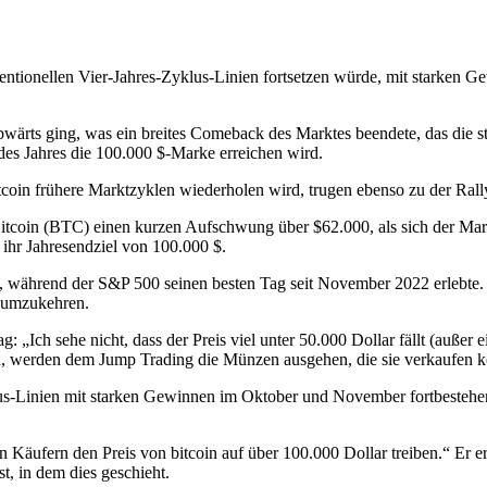
nventionellen Vier-Jahres-Zyklus-Linien fortsetzen würde, mit starke
abwärts ging, was ein breites Comeback des Marktes beendete, das die 
des Jahres die 100.000 $-Marke erreichen wird.
coin frühere Marktzyklen wiederholen wird, trugen ebenso zu der Rally
te Bitcoin (BTC) einen kurzen Aufschwung über $62.000, als sich der 
ihr Jahresendziel von 100.000 $.
 während der S&P 500 seinen besten Tag seit November 2022 erlebte. 
, umzukehren.
„Ich sehe nicht, dass der Preis viel unter 50.000 Dollar fällt (außer e
ird, werden dem Jump Trading die Münzen ausgehen, die sie verkaufen k
us-Linien mit starken Gewinnen im Oktober und November fortbestehen
 Käufern den Preis von bitcoin auf über 100.000 Dollar treiben.“ Er e
t, in dem dies geschieht.