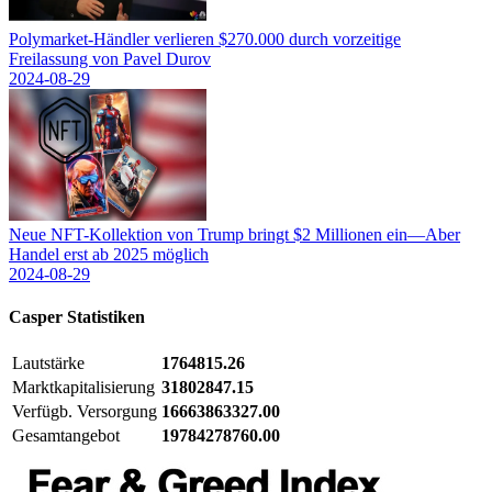
Polymarket-Händler verlieren $270.000 durch vorzeitige
Freilassung von Pavel Durov
2024-08-29
Neue NFT-Kollektion von Trump bringt $2 Millionen ein—Aber
Handel erst ab 2025 möglich
2024-08-29
Casper
Statistiken
Lautstärke
1764815.26
Marktkapitalisierung
31802847.15
Verfügb. Versorgung
16663863327.00
Gesamtangebot
19784278760.00