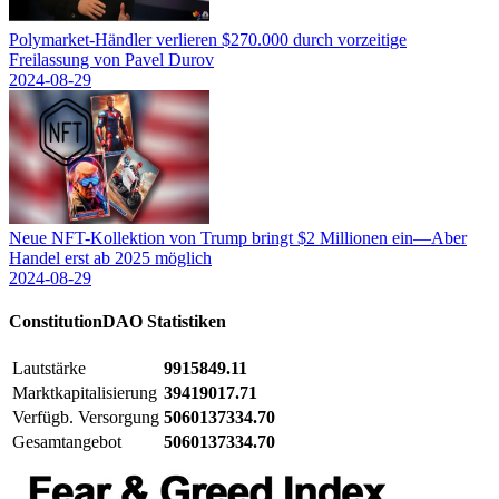
Polymarket-Händler verlieren $270.000 durch vorzeitige
Freilassung von Pavel Durov
2024-08-29
Neue NFT-Kollektion von Trump bringt $2 Millionen ein—Aber
Handel erst ab 2025 möglich
2024-08-29
ConstitutionDAO
Statistiken
Lautstärke
9915849.11
Marktkapitalisierung
39419017.71
Verfügb. Versorgung
5060137334.70
Gesamtangebot
5060137334.70