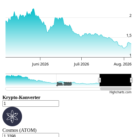
2
1,5
1
Juni 2026
Juli 2026
Aug. 2026
Jan. 2026
Jan. 2026
Juli…
Juli…
Highcharts.com
Krypto-Konverter
Cosmos (ATOM)