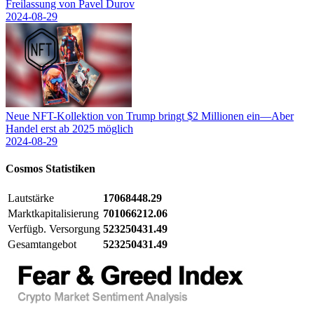
Freilassung von Pavel Durov
2024-08-29
Neue NFT-Kollektion von Trump bringt $2 Millionen ein—Aber
Handel erst ab 2025 möglich
2024-08-29
Cosmos
Statistiken
Lautstärke
17068448.29
Marktkapitalisierung
701066212.06
Verfügb. Versorgung
523250431.49
Gesamtangebot
523250431.49