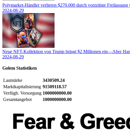
Polymarket-Händler verlieren $270.000 durch vorzeitige Freilassung
2024-08-29
Neue NFT-Kollektion von Trump bringt $2 Millionen ein—Aber Hand
2024-08-29
Golem
Statistiken
Lautstärke
3430509.24
Marktkapitalisierung
91509118.57
Verfügb. Versorgung
1000000000.00
Gesamtangebot
1000000000.00