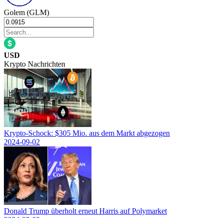
Golem (GLM)
USD
Krypto Nachrichten
Krypto-Schock: $305 Mio. aus dem Markt abgezogen
2024-09-02
Donald Trump überholt erneut Harris auf Polymarket