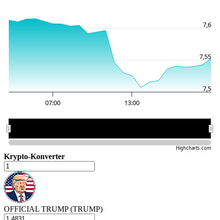
7,6
7,55
7,5
07:00
13:00
07:00
07:00
13:00
13:00
Highcharts.com
Krypto-Konverter
OFFICIAL TRUMP (TRUMP)