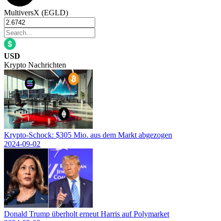
MultiversX (EGLD)
USD
Krypto Nachrichten
Krypto-Schock: $305 Mio. aus dem Markt abgezogen
2024-09-02
Donald Trump überholt erneut Harris auf Polymarket