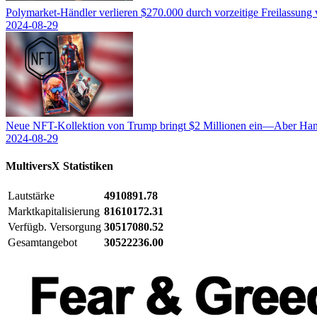
Polymarket-Händler verlieren $270.000 durch vorzeitige Freilassung
2024-08-29
Neue NFT-Kollektion von Trump bringt $2 Millionen ein—Aber Hand
2024-08-29
MultiversX
Statistiken
Lautstärke
4910891.78
Marktkapitalisierung
81610172.31
Verfügb. Versorgung
30517080.52
Gesamtangebot
30522236.00