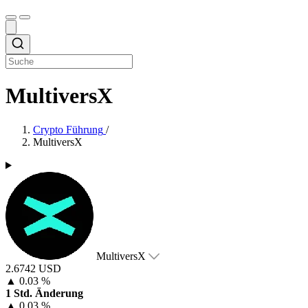
MultiversX
Crypto Führung
/
MultiversX
MultiversX
2.6742 USD
▲
0.03 %
1 Std. Änderung
▲
0.03 %