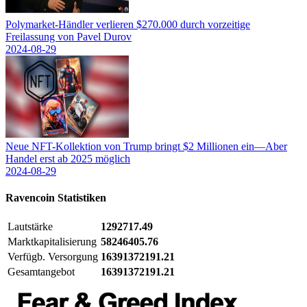
Polymarket-Händler verlieren $270.000 durch vorzeitige
Freilassung von Pavel Durov
2024-08-29
Neue NFT-Kollektion von Trump bringt $2 Millionen ein—Aber
Handel erst ab 2025 möglich
2024-08-29
Ravencoin
Statistiken
Lautstärke
1292717.49
Marktkapitalisierung
58246405.76
Verfügb. Versorgung
16391372191.21
Gesamtangebot
16391372191.21