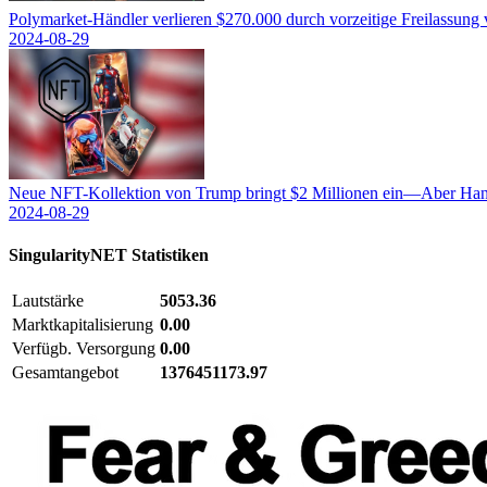
Polymarket-Händler verlieren $270.000 durch vorzeitige Freilassung
2024-08-29
Neue NFT-Kollektion von Trump bringt $2 Millionen ein—Aber Hand
2024-08-29
SingularityNET
Statistiken
Lautstärke
5053.36
Marktkapitalisierung
0.00
Verfügb. Versorgung
0.00
Gesamtangebot
1376451173.97