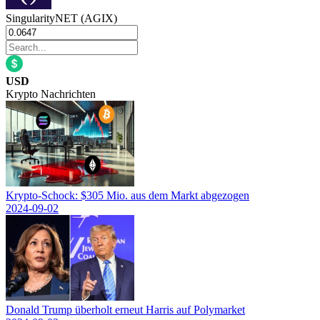
SingularityNET (AGIX)
USD
Krypto Nachrichten
Krypto-Schock: $305 Mio. aus dem Markt abgezogen
2024-09-02
Donald Trump überholt erneut Harris auf Polymarket