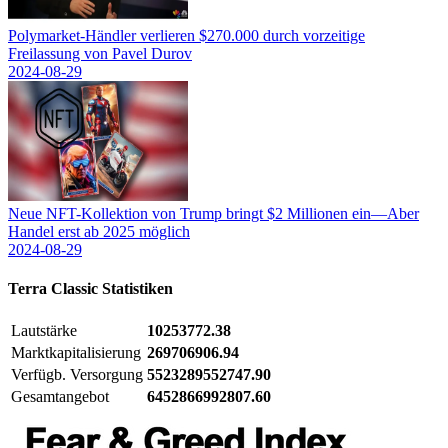
Polymarket-Händler verlieren $270.000 durch vorzeitige
Freilassung von Pavel Durov
2024-08-29
Neue NFT-Kollektion von Trump bringt $2 Millionen ein—Aber
Handel erst ab 2025 möglich
2024-08-29
Terra Classic
Statistiken
Lautstärke
10253772.38
Marktkapitalisierung
269706906.94
Verfügb. Versorgung
5523289552747.90
Gesamtangebot
6452866992807.60