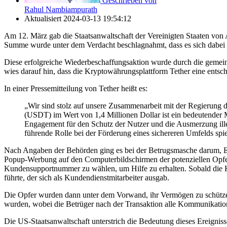
Geschrieben von
Rahul Nambiampurath
Aktualisiert
2024-03-13 19:54:12
Am 12. März gab die Staatsanwaltschaft der Vereinigten Staaten von 
Summe wurde unter dem Verdacht beschlagnahmt, dass es sich dabei 
Diese erfolgreiche Wiederbeschaffungsaktion wurde durch die gemei
wies darauf hin, dass die Kryptowährungsplattform Tether eine entsch
In einer Pressemitteilung von Tether heißt es:
„Wir sind stolz auf unsere Zusammenarbeit mit der Regierun
(USDT) im Wert von 1,4 Millionen Dollar ist ein bedeutender M
Engagement für den Schutz der Nutzer und die Ausmerzung ille
führende Rolle bei der Förderung eines sichereren Umfelds spie
Nach Angaben der Behörden ging es bei der Betrugsmasche darum, Ei
Popup-Werbung auf den Computerbildschirmen der potenziellen Opfer zu
Kundensupportnummer zu wählen, um Hilfe zu erhalten. Sobald die K
führte, der sich als Kundendienstmitarbeiter ausgab.
Die Opfer wurden dann unter dem Vorwand, ihr Vermögen zu schützen,
wurden, wobei die Betrüger nach der Transaktion alle Kommunikati
Die US-Staatsanwaltschaft unterstrich die Bedeutung dieses Ereignisse