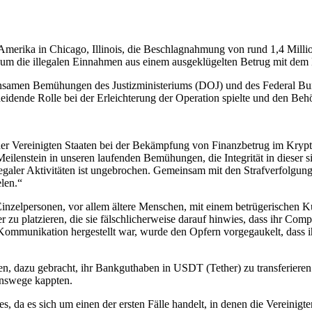
Amerika in Chicago, Illinois, die Beschlagnahmung von rund 1,4 Milli
um die illegalen Einnahmen aus einem ausgeklügelten Betrug mit dem
nsamen Bemühungen des Justizministeriums (DOJ) und des Federal Bure
eidende Rolle bei der Erleichterung der Operation spielte und den Beh
g der Vereinigten Staaten bei der Bekämpfung von Finanzbetrug im K
eilenstein in unseren laufenden Bemühungen, die Integrität in dieser
galer Aktivitäten ist ungebrochen. Gemeinsam mit den Strafverfolgun
len.“
nzelpersonen, vor allem ältere Menschen, mit einem betrügerischen 
 platzieren, die sie fälschlicherweise darauf hinwies, dass ihr Compu
ommunikation hergestellt war, wurde den Opfern vorgegaukelt, dass ih
 dazu gebracht, ihr Bankguthaben in USDT (Tether) zu transferieren. L
onswege kappten.
s, da es sich um einen der ersten Fälle handelt, in denen die Vereinigt