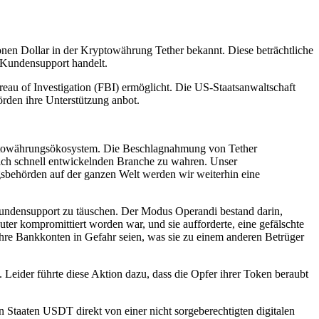
onen Dollar in der Kryptowährung Tether bekannt. Diese beträchtliche
 Kundensupport handelt.
au of Investigation (FBI) ermöglicht. Die US-Staatsanwaltschaft
örden ihre Unterstützung anbot.
ryptowährungsökosystem. Die Beschlagnahmung von Tether
 sich schnell entwickelnden Branche zu wahren. Unser
gsbehörden auf der ganzen Welt werden wir weiterhin eine
Kundensupport zu täuschen. Der Modus Operandi bestand darin,
ter kompromittiert worden war, und sie aufforderte, eine gefälschte
re Bankkonten in Gefahr seien, was sie zu einem anderen Betrüger
eider führte diese Aktion dazu, dass die Opfer ihrer Token beraubt
en Staaten USDT direkt von einer nicht sorgeberechtigten digitalen