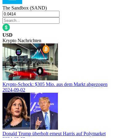
The Sandbox (SAND)
USD
Krypto Nachrichten
Krypto-Schock: $305 Mio. aus dem Markt abgezogen
2024-09-02
Donald Trump überholt erneut Harris auf Polymarket