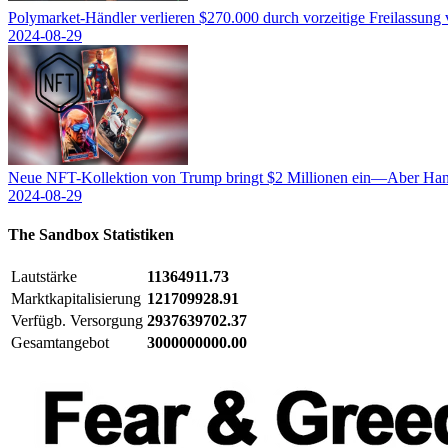
Polymarket-Händler verlieren $270.000 durch vorzeitige Freilassung
2024-08-29
Neue NFT-Kollektion von Trump bringt $2 Millionen ein—Aber Hand
2024-08-29
The Sandbox
Statistiken
Lautstärke
11364911.73
Marktkapitalisierung
121709928.91
Verfügb. Versorgung
2937639702.37
Gesamtangebot
3000000000.00