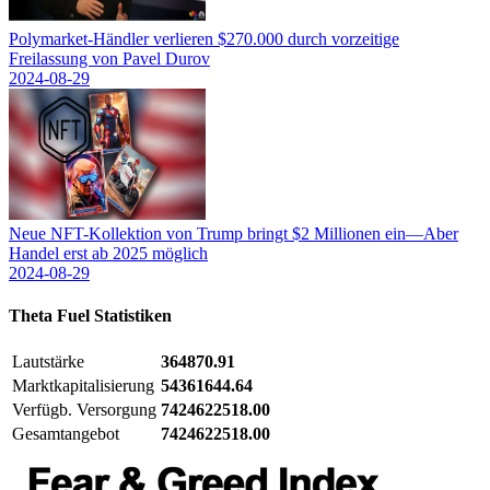
Polymarket-Händler verlieren $270.000 durch vorzeitige
Freilassung von Pavel Durov
2024-08-29
Neue NFT-Kollektion von Trump bringt $2 Millionen ein—Aber
Handel erst ab 2025 möglich
2024-08-29
Theta Fuel
Statistiken
Lautstärke
364870.91
Marktkapitalisierung
54361644.64
Verfügb. Versorgung
7424622518.00
Gesamtangebot
7424622518.00