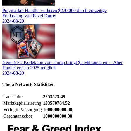
Polymarket-Händler verlieren $270.000 durch vorzeitige
Freilassung von Pavel Durov
2024-08-29
Neue NFT-Kollektion von Trump bringt $2 Millionen ein—Aber
Handel erst ab 2025 möglich
2024-08-29
Theta Network
Statistiken
Lautstärke
2253523.49
Marktkapitalisierung
133570704.52
Verfügb. Versorgung
1000000000.00
Gesamtangebot
1000000000.00