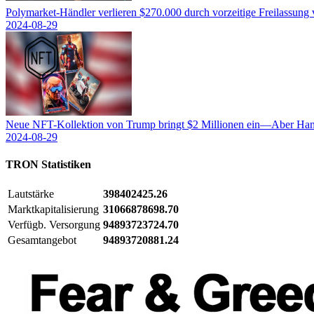
Polymarket-Händler verlieren $270.000 durch vorzeitige Freilassung
2024-08-29
Neue NFT-Kollektion von Trump bringt $2 Millionen ein—Aber Hand
2024-08-29
TRON
Statistiken
Lautstärke
398402425.26
Marktkapitalisierung
31066878698.70
Verfügb. Versorgung
94893723724.70
Gesamtangebot
94893720881.24