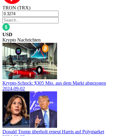
TRON (TRX)
USD
Krypto Nachrichten
Krypto-Schock: $305 Mio. aus dem Markt abgezogen
2024-09-02
Donald Trump überholt erneut Harris auf Polymarket