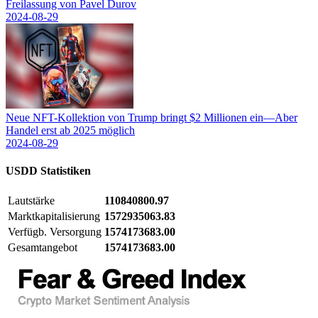
Freilassung von Pavel Durov
2024-08-29
Neue NFT-Kollektion von Trump bringt $2 Millionen ein—Aber
Handel erst ab 2025 möglich
2024-08-29
USDD
Statistiken
Lautstärke
110840800.97
Marktkapitalisierung
1572935063.83
Verfügb. Versorgung
1574173683.00
Gesamtangebot
1574173683.00