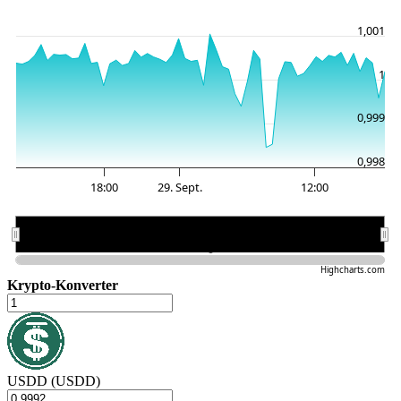
1,001
1
0,999
0,998
18:00
29. Sept.
12:00
29. Sept.
29. Sept.
Highcharts.com
Krypto-Konverter
USDD (USDD)