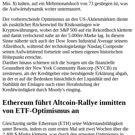
Mio. $) halten, auf ein Mehrmonatshoch von 73 gestiegen ist, was
die Aufwärtsdynamik weiter untermauert.
Der vorherrschende Optimismus an den US-Aktienmärkten diente
als zusätzlicher Rückenwind für Risikoanlagen wie
Kryptowährungen, wobei der S&P 500 auf ein Rekordhoch kletterte
und damit verlockend nahe an der 5.000er-Marke lag. In diesem
Sinne näherte sich auch der Dow Jones Industrial Average seinem
Allzeithoch, während der technologielastige Nasdaq Composite
seinen Aufwärtstrend fortsetzte und seinen eigenen historischen
Höhepunkt erreichte.
Darüber hinaus schienen sich die Sorgen um die finanzielle
Gesundheit der New York Community Bancorp (NYCB) zu
zerstreuen, als der Kreditgeber eine beruhigende Erklärung abgab,
in der er auf die Bedenken hinsichtlich der Liquidität und der
Stabilität der Einlagen nach einer Herabstufung der
Kreditwürdigkeit durch Moody's einging.
Ethereum führt Altcoin-Rallye inmitten
von ETF-Optimismus an
Gleichzeitig stellte Ethereum (ETH) seine Widerstandsfähigkeit
unter Beweis, indem es zum ersten Mal seit zwei Wochen über die
2.400 $-Marke kletterte, was durch den erneuten Optimismus in