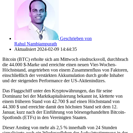
Geschrieben von
Rahul Nambiampurath
Aktualisiert
2024-02-09 14:44:35
Bitcoin (BTC) erholte sich am Mittwoch eindrucksvoll, durchbrach
die 44.000 $-Marke und erreichte einen neuen Vier-Wochen-
Höchststand, angetrieben von einem Zusammenfluss von Faktoren,
einschließlich der verstärkten Akkumulation durch große Inhaber
und der steigenden Performance der US-Aktienindizes.
Das Flaggschiff unter den Kryptowährungen, das für seine
Dominanz bei der Marktkapitalisierung bekannt ist, kletterte von
einem früheren Stand von 42.700 $ auf einen Höchststand von
44.300 $ und erreichte damit den höchsten Stand seit dem 12.
Januar, kurz nach der Einführung von börsengehandelten Bitcoin-
Spotfonds (ETFs) in den Vereinigten Staaten.
Dieser Anstieg von mehr als 2,5 % innerhalb von 24 Stunden
signalisierte auch ein Wiederaufleben der Aufwärtsstimmung in der