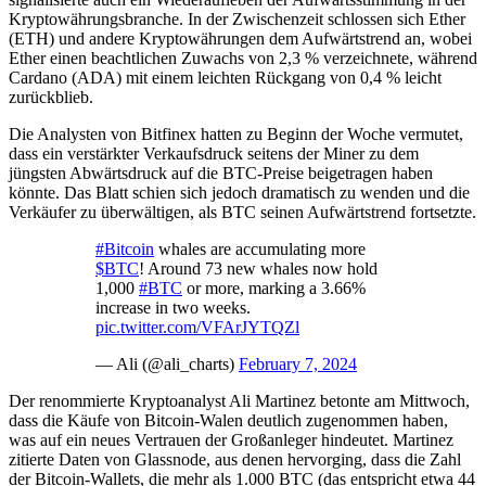
Kryptowährungsbranche. In der Zwischenzeit schlossen sich Ether
(ETH) und andere Kryptowährungen dem Aufwärtstrend an, wobei
Ether einen beachtlichen Zuwachs von 2,3 % verzeichnete, während
Cardano (ADA) mit einem leichten Rückgang von 0,4 % leicht
zurückblieb.
Die Analysten von Bitfinex hatten zu Beginn der Woche vermutet,
dass ein verstärkter Verkaufsdruck seitens der Miner zu dem
jüngsten Abwärtsdruck auf die BTC-Preise beigetragen haben
könnte. Das Blatt schien sich jedoch dramatisch zu wenden und die
Verkäufer zu überwältigen, als BTC seinen Aufwärtstrend fortsetzte.
#Bitcoin
whales are accumulating more
$BTC
! Around 73 new whales now hold
1,000
#BTC
or more, marking a 3.66%
increase in two weeks.
pic.twitter.com/VFArJYTQZl
— Ali (@ali_charts)
February 7, 2024
Der renommierte Kryptoanalyst Ali Martinez betonte am Mittwoch,
dass die Käufe von Bitcoin-Walen deutlich zugenommen haben,
was auf ein neues Vertrauen der Großanleger hindeutet. Martinez
zitierte Daten von Glassnode, aus denen hervorging, dass die Zahl
der Bitcoin-Wallets, die mehr als 1.000 BTC (das entspricht etwa 44